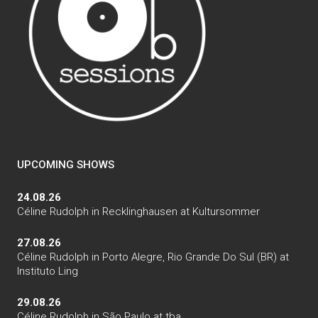
UPCOMING SHOWS
24.08.26
Céline Rudolph
in
Recklinghausen
at
Kultursommer
27.08.26
Céline Rudolph
in
Porto Alegre, Rio Grande Do Sul (BR)
at
Instituto Ling
29.08.26
Céline Rudolph
in
São Paulo
at
tba