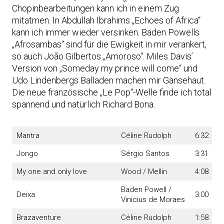
Chopinbearbeitungen kann ich in einem Zug
mitatmen. In Abdullah Ibrahims „Echoes of Africa“
kann ich immer wieder versinken. Baden Powells
„Afrosambas“ sind für die Ewigkeit in mir verankert,
so auch João Gilbertos „Amoroso“. Miles Davis’
Version von „Someday my prince will come“ und
Udo Lindenbergs Balladen machen mir Gänsehaut.
Die neue französische „Le Pop“-Welle finde ich total
spannend und natürlich Richard Bona.
Mantra
Céline Rudolph
6:32
Jongo
Sérgio Santos
3:31
My one and only love
Wood / Mellin
4:08
Baden Powell /
Deixa
3:00
Vinicius de Moraes
Brazaventure
Céline Rudolph
1:58