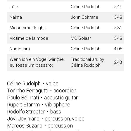
Lélé
Céline Rudolph
5:44
Naima
John Coltrane
3:48
Midsummer Flight
Céline Rudolph
5:31
Victime de la mode
MC Solaar
3:48
Numenam
Céline Rudolph
4:05
Wenn ich ein Vogel wär (Se
Traditional arr. by
2:43
eu fosse um pássaro)
Céline Rudolph
Céline Rudolph・voice
Toninho Ferragutti・accordion
Paulo Bellinati・acoustic guitar
Rupert Stamm・vibraphone
Rodolfo Stroeter・bass
Jovi Joviniano・percussion, voice
Marcos Suzano・percussion